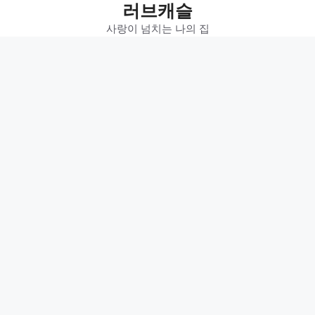
러브캐슬
Skip
to
사랑이 넘치는 나의 집
content