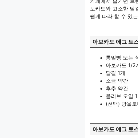
카페에서 즐기던 브
보카도와 고소한 달걀
쉽게 따라 할 수 있
아보카도 에그 토
통밀빵 또는 
아보카도 1/2
달걀 1개
소금 약간
후추 약간
올리브 오일 
(선택) 방울토
아보카도 에그 토스