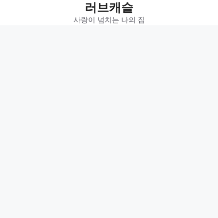
러브캐슬
Skip
to
사랑이 넘치는 나의 집
content