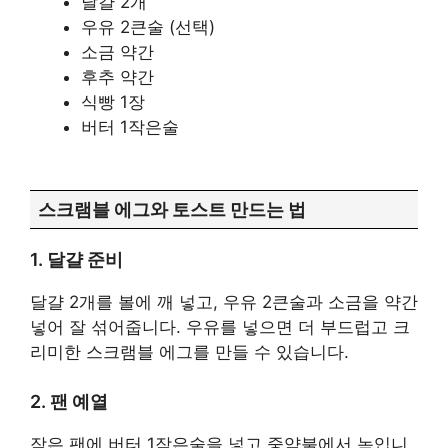
달걀 2개
우유 2큰술 (선택)
소금 약간
후추 약간
식빵 1장
버터 1작은술
스크램블 에그와 토스트 만드는 법
1. 달걀 준비
달걀 2개를 볼에 깨 넣고, 우유 2큰술과 소금을 약간
넣어 잘 섞어줍니다. 우유를 넣으면 더 부드럽고 크
리미한 스크램블 에그를 만들 수 있습니다.
2. 팬 예열
작은 팬에 버터 1작은술을 넣고 중약불에서 녹입니